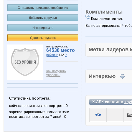
Отправить приватное сообщение
Комплименты
Добавить в друзья
Комплиментов нет.
Вы не авторизованы! Чтоб
Игнорировать
Сделать подарок
популярность:
Метки лидеров
64538 место
рейтинг
142
?
Как получить
уровень?
Интервью
Статистика портрета:
Х.АЛК состоит в
клу
сейчас просматривают портрет - 0
зарегистрированные пользователи
Кл
посетившие портрет за 7 дней - 0